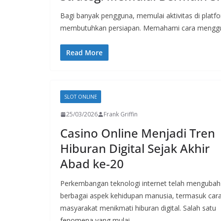
Bagi banyak pengguna, memulai aktivitas di platf
membutuhkan persiapan. Memahami cara menggu
Read More
SLOT ONLINE
25/03/2026
Frank Griffin
Casino Online Menjadi Tren
Hiburan Digital Sejak Akhir
Abad ke-20
Perkembangan teknologi internet telah mengubah
berbagai aspek kehidupan manusia, termasuk car
masyarakat menikmati hiburan digital. Salah satu
fenomena yang mulai